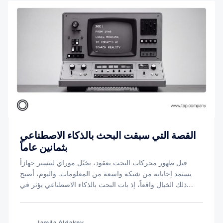
القصة التي سبقت البحث بالذكاء الاصطناعي
بثمانين عاماً
قبل ظهور محركات البحث بعقود، تخيّل موراي لينستر جهازاً
يستمد إجاباته من شبكة واسعة من المعلومات. واليوم، أصبح
ذلك الخيال واقعاً، إذ بات البحث بالذكاء الاصطناعي يؤثر في
كيفية عثور العملاء على الشركات، وموازنتهم بين الخيارات
المتاحة، ووصولهم إلى الخيار الأنسب.
Jamila Aldakny