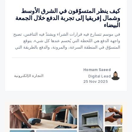
كيف ينظر المتسوّقون في الشرق الأوسط
وشمال إفريقيا إلى تجربة الدفع خلال الجمعة
البيضاء
في موسم تتسارع فيه قرارات الشراء ويشتدّ فيه التنافس، تصبح
واجهة الدفع هي اللحظة التي يُحسم عندها كل شيء. يتوقع
المتسوّق في المنطقة السرعة، والمرونة، والدفع بالطريقة التي
يعرفها ويثق بها. ومع الجمعة البيضاء، لا يبرز المتجر إلا عندما
يجعل تجربة الدفع سلسة، محلية، وخالية من أي عائق.
Homam Saeed
التجارة الإلكترونية
Digital Lead
25 Nov 2025