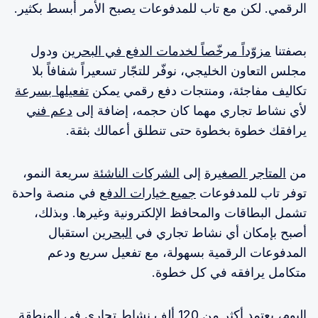
الرقمي. لكن مع تاب للمدفوعات يصبح الأمر أبسط بكثير.
بصفتنا
مزوّداً مرخّصاً لخدمات الدفع في البحرين
ودول
مجلس التعاون الخليجي، نوفّر للتجّار تسعيراً شفافاً بلا
تكاليف مفاجئة، ومنتجات دفع رقمي يمكن
تفعيلها بسرعة
لأي نشاط تجاري مهما كان حجمه، إضافة إلى
دعم فني
يرافقك خطوة بخطوة حتى تنطلق أعمالك بثقة.
من
المتاجر الصغيرة
إلى
الشركات الناشئة
سريعة النمو،
توفر تاب للمدفوعات
جميع خيارات الدفع
في منصة واحدة
تشمل البطاقات والمحافظ الإلكترونية وغيرها. وبذلك،
أصبح بإمكان أي نشاط تجاري في
البحرين
استقبال
المدفوعات الرقمية بسهولة، مع تفعيل سريع ودعم
متكامل يرافقه في كل خطوة.
اليوم، يعتمد أكثر من 120 ألف نشاط تجاري في المنطقة