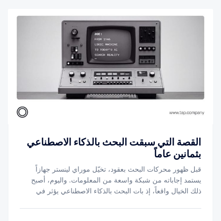
القصة التي سبقت البحث بالذكاء الاصطناعي
بثمانين عاماً
قبل ظهور محركات البحث بعقود، تخيّل موراي لينستر جهازاً
يستمد إجاباته من شبكة واسعة من المعلومات. واليوم، أصبح
ذلك الخيال واقعاً، إذ بات البحث بالذكاء الاصطناعي يؤثر في
كيفية عثور العملاء على الشركات، وموازنتهم بين الخيارات
المتاحة، ووصولهم إلى الخيار الأنسب.