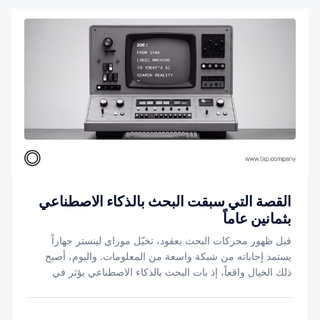
القصة التي سبقت البحث بالذكاء الاصطناعي
بثمانين عاماً
قبل ظهور محركات البحث بعقود، تخيّل موراي لينستر جهازاً
يستمد إجاباته من شبكة واسعة من المعلومات. واليوم، أصبح
ذلك الخيال واقعاً، إذ بات البحث بالذكاء الاصطناعي يؤثر في
كيفية عثور العملاء على الشركات، وموازنتهم بين الخيارات
المتاحة، ووصولهم إلى الخيار الأنسب.