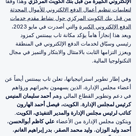
الإلكتروني الكبيرة من قبل بنك الكويت المركزي
وهذا وفقاً
لتعليمات تنظيم أعمال الدفع الالكتروني للأموال المحدثة
من قبل بنك الكويت المركزي حول نشاط مقدم خدمات
الدفع الإلكتروني الكبيرة
والتي أصدرت في مايو 2023،
ويعد هذا إنجازاً هاماً يؤكد مكانة تاب بيمنتس كمزود
رئيسي وسبّاق لخدمات الدفع الإلكتروني في المنطقة
ويعزز التزامها الثابت بالامتثال والابتكار والتميز في مجال
التكنولوجيا المالية.
وفي إطار تطوير استراتيجياتها، تعلن تاب بيمنتس أيضاً عن
أعضاء مجلس الإدارة، الذين يسهمون بخبراتهم ورؤاهم
في دعم وتطوير القطاع المالي وهم
أحمد سليمان المنيس
كرئيس لمجلس الإدارة
،
الكويت،
فيصل أحمد الهارون
كنائب لرئيس مجلس الإدارة والمدير التنفيذي، الكويت
.
ويتكون مجلس الإدارة من الأعضاء
علي كاظم أبوالحسن
،
أحمد وليد الوزان
،
وليد محمد الصقر
،
بدر إبراهيم الغانم
،