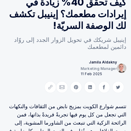
كيف تحقق 40% زيادة في
إيرادات مطعمك؟ إينيبل تكشف
لك الوصفة السريّة!
إينيبل شريكك في تحويل الزوار الجدد إلى روّاد
دائمين لمطعمك
Jamila Aldakny
Marketing Manager
11 Feb 2025
Copy link
Share via Email
Share on Pinterest
Share on LinkedIn
Share on Facebook
Share on Twitter
تتسم شوارع الكويت بمزيج نابض من الثقافات والنكهات
التي تجعل من كل يوم فيها تجربةً فريدةً بذاتها، فمن
الرائحة الزكية التي تنبعث من الشاورما المشوية، إلى
صوت الفلافل وهي تُقلى في الزيت المغلي, كل زاوية في