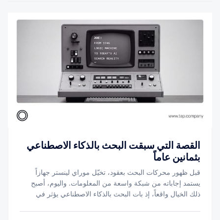
القصة التي سبقت البحث بالذكاء الاصطناعي
بثمانين عاماً
قبل ظهور محركات البحث بعقود، تخيّل موراي لينستر جهازاً
يستمد إجاباته من شبكة واسعة من المعلومات. واليوم، أصبح
ذلك الخيال واقعاً، إذ بات البحث بالذكاء الاصطناعي يؤثر في
كيفية عثور العملاء على الشركات، وموازنتهم بين الخيارات
المتاحة، ووصولهم إلى الخيار الأنسب.