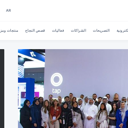
AR
EN
AR
كترونية
التصريحات
الشراكات
فعاليات
قصص النجاح
منتجات ومزاي
Search Tap Payments