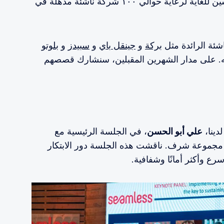
إلى جانب كوننا الراعي البلاتيني، كنا متحمسين للغاية لرعاية حوالي ١٠٠ شركة ناشئة مذهلة في
شئة الرائدة مثل
بركة
و
جينقل باي
و
سبيدز
و
بلوتو
ونه. على مدار الشهرين المقبلين، سنشارك قصصهم
دينا،
علي أبو الحسن
، في الجلسة الرئيسية مع
 مجموعة شرف. ناقشت هذه الجلسة دور الابتكار
رع وأكثر أمانًا وشفافية.