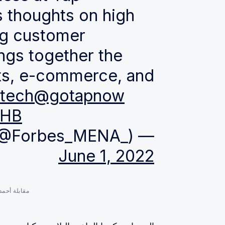
 thoughts on high
ng customer
ngs together the
nts, e-commerce, and
ntech
@gotapnow
rHB
— Forbes Middle East (@Forbes_MENA_)
June 1, 2022
مقابلة أحم