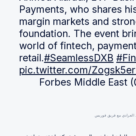
Payments, who shares his
margin markets and stro
foundation. The event bri
world of fintech, payme
retail.
#SeamlessDXB
#Fi
pic.twitter.com/Zogsk5e
د العرادي مع فريق فوربس