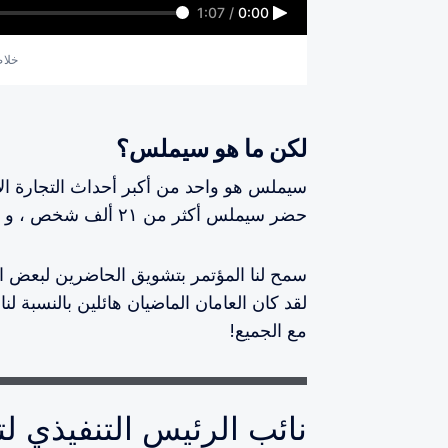
1:07
/
0:00
خلاص
لكن ما هو سيملس؟
سيملس هو واحد من أكبر أحداث التجارة الإلكت
حضر سيملس أكثر من ٢١ ألف شخص ، و ٣٥٠ متحدثًا ، و ٣٦١ عارضًا ، و ١٤٨ شركة ناشئة!
سمح لنا المؤتمر بتشويق الحاضرين لبعض ال
لقد كان العامان الماضيان هائلين بالنسبة لن
مع الجميع!