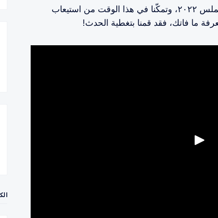
مضى أكثر من أسبوع على انتهاء مؤتمر سيملس ٢٠٢٢، وتمكّنا في هذا الوقت من استيعاب
رفة ما فاتك، فقد قمنا بتغطية الحدث!
الك