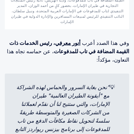
القيمة المضافة في تاب للمدفوعات، ودينا الهريس، نائبة رئيس المنتجات 
التجارية في طيران الإمارات. بحضور كلٍ من أحمد الوزان، المدير 
التنفيذي لتاب للمدفوعات في الإمارات العربية المتحدة، ونبيل سلطان، 
النائب التنفيذي للرئيس لمبيعات المسافرين والإدارة الدولية في طيران 
الإمارات
وفي هذا الصدد أعرب
أنور معرفي
، رئيس الخدمات ذات
القيمة المضافة في تاب للمدفوعات
، عن حماسه تجاه هذا
التعاون، مؤكداً:
💡
"نحن بغاية السرور والحماس لهذه الشراكة 
مع "أيقونة الطيران العالمية" طيران 
الإمارات، والتي ستتيح لنا أن نقدّم لعملائنا 
من الشركات الصغيرة والمتوسطة طريقةً 
سلسةً لتحويل نقاط مكافآت الدفع من تاب 
للمدفوعات إلى برنامج بيزنس ريواردز التابع 