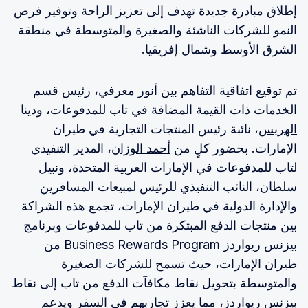
إطلاق مبادرة جديدة تهدف إلى تعزيز الراحة وتوفير فرص
النمو للشركات الناشئة والصغيرة والمتوسطة في منطقة
الشرق الأوسط وشمال إفريقيا.
تم توقيع اتفاقية التفاهم بين
أنور معرفي
، رئيس قسم
الخدمات ذات القيمة المضافة في تاب للمدفوعات، و
دينا
الهريس
، نائبة رئيس المنتجات التجارية في طيران
الإمارات. بحضور كلٍ من
أحمد الوزان
، المدير التنفيذي
لتاب للمدفوعات في الإمارات العربية المتحدة، و
نبيل
سلطان
، النائب التنفيذي للرئيس لمبيعات المسافرين
والإدارة الدولية في طيران الإمارات، تجمع هذه الشراكة
بين منتجات الدفع المبتكرة من تاب للمدفوعات وبرنامج
بيزنس ريواردز Business Rewards Program من
طيران الإمارات، حيث تسمح للشركات الصغيرة
والمتوسطة بتحويل نقاط مكافآت الدفع من تاب إلى نقاط
بيزنس ريواردز، مما يعزز تجاربهم في السفر ويدعم