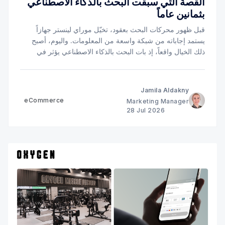
القصة التي سبقت البحث بالذكاء الاصطناعي
بثمانين عاماً
قبل ظهور محركات البحث بعقود، تخيّل موراي لينستر جهازاً
يستمد إجاباته من شبكة واسعة من المعلومات. واليوم، أصبح
ذلك الخيال واقعاً، إذ بات البحث بالذكاء الاصطناعي يؤثر في
كيفية عثور العملاء على الشركات، وموازنتهم بين الخيارات
المتاحة، ووصولهم إلى الخيار الأنسب.
Jamila Aldakny
eCommerce
Marketing Manager
28 Jul 2026