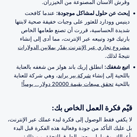
وفُرش الأسنان المصنوعة من الخيزران.
إبحث عن حلول لمشاكل موجودة:
عندما كافحت
دينيس وودارد للعثور على وجبات خفيفة صحية لابنتها
شديدة الحساسية، قررت أن تصنع طعامها الخاص
بارتيك فود وتبيعه عبر الإنترنت، مما أدى إلى إنشاء
مشروع تجاري عبر الإنترنت يقدّر بملايين الدولارات
نتيجةً لذلك.
اتبع شغفك:
انطلق إريك باند هولز من شغفه بالعناية
باللحية إلى إنشاء
شركة بير براند
، وهي شركة للعناية
باللحية
تحقق مبيعات بقيمة 20000 دولار... يومياً!
قيّم فكرة العمل الخاص بك:
لا يكفي فقط الوصول إلى فكرة لبدء عملك عبر الإنترنت،
بل عليك التأكد من جودة وفعالية هذه الفكرة قبل البدء
بأعمالك. وفيما يلي بعض الطرق للتحقق من ذلك: