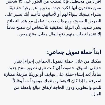
أفراد من محيطك. فإذا تمكنت من العثور على 15 شخص
ممن يعتقدون أنها فكرة جيدة، وعبروا عن رغبةً حقيقيةً
بشراء منتجك سواءً لهم أو لأحبائهم، فأعلم أنك تسير على
الطريق الصحيح، ومع ذلك يجب التعامل مع هذه النصائح
بحذر شديد، لأن النوايا الحقيقية للأشخاص لن تتضح تماماً
إلا عندما تطلب منهم دفع المال مقابل منتج معين.
ابدأ حملة تمويل جماعي:
يمكنك من خلال حملة التمويل الجماعي إجراء إختبار
حقيقي للسوق، خصوصاً إن كنت تنوي تطوير منتج جديد
تماماً. يُعد إنشاء حملة على
بيهايف
أو
يوريكا
طريقةً ممتازة
لمعرفة ما إذا كان الاهتمام بمنتجك موجوداً حقاً وقابلاً
للنمو والتطوير، ودون الحاجة لإنفاق مبالغ باهظة من
المال.