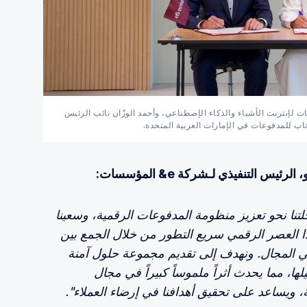
الرئيس التنفيذي لـشركة e& المؤسسات لإنترنت الأشياء والذكاء الإصطناعي، وأحمد الوزّان نائب الرئيس
تاب للمدفوعات في الإمارات العربية المتحدة.
الرئيس التنفيذي لـشركة e& المؤسسات:
تنا نحو تعزيز منظومة المدفوعات الرقمية، وسعينا
ا العصر الرقمي سريع التطور من خلال الجمع بين
في المجال. ونهدف إلى تقديم مجموعة حلول آمنة
، مما يحدث أثراً ملموساً كبيراً في مجال
ية، ويساعد على تحقيق أهدافنا في إرضاء العملاء".