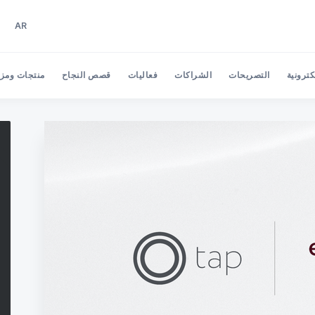
AR
EN
AR
كترونية
التصريحات
الشراكات
فعاليات
قصص النجاح
منتجات ومزاي
Search Tap Payments