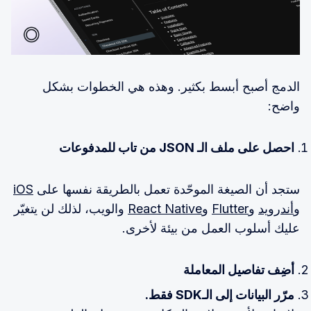
الدمج أصبح أبسط بكثير. وهذه هي الخطوات بشكل
واضح:
احصل على ملف الـ JSON من تاب للمدفوعات
ستجد أن الصيغة الموحّدة تعمل بالطريقة نفسها على
iOS
و
أندرويد
و
Flutter
و
React Native
والويب، لذلك لن يتغيّر
عليك أسلوب العمل من بيئة لأخرى.
أضِف تفاصيل المعاملة
مرّر البيانات إلى الـSDK فقط.