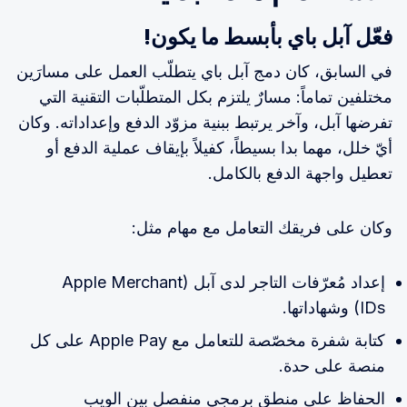
فعّل آبل باي بأبسط ما يكون!
في السابق، كان دمج آبل باي يتطلّب العمل على مسارَين
مختلفين تماماً: مسارٌ يلتزم بكل المتطلّبات التقنية التي
تفرضها آبل، وآخر يرتبط ببنية مزوّد الدفع وإعداداته. وكان
أيّ خلل، مهما بدا بسيطاً، كفيلاً بإيقاف عملية الدفع أو
تعطيل واجهة الدفع بالكامل.
وكان على فريقك التعامل مع مهام مثل:
إعداد مُعرّفات التاجر لدى آبل (Apple Merchant
IDs) وشهاداتها.
كتابة شفرة مخصّصة للتعامل مع Apple Pay على كل
منصة على حدة.
الحفاظ على منطق برمجي منفصل بين الويب