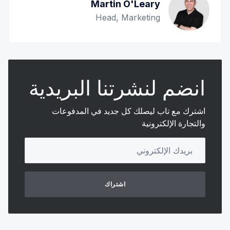
Martin O'Leary
Head, Marketing
س2. كم يستغرق عادةً الانتقال إلى منظومة الربط الجديدة 
الـ Unified Integration Flow؟
انضم لنشرتنا البريدية
اشترك مع تاب ليصلك كل جديد في المدفوعات
والتجارة الإلكترونية
Your email address
س3. ماذا يحدث إذا أضافت وسيلة دفع محلية ميزات 
جديدة أو متطلّبات إضافية؟ هل أحتاج لتحديث التكامل؟
اشتراك