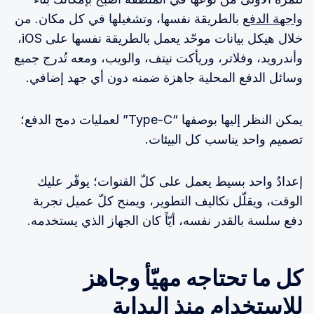
واجهة الدفع
بالطريقة نفسها، وتشغيلها في كل مكان. من
خلال هيكل بيانات موحّد يعمل بالطريقة نفسها على iOS،
وأندرويد، وفلاتر، وريأكت نيتف، والويب، ومعه تُدرج جميع
وسائل الدفع المحلية جاهزة ضمنه دون أي جهد إضافي.
يمكن النظر إليها بوصفها “Type-C” لعمليات دمج الدفع؛
تصميم واحد يناسب كل البيئات.
إعدادٌ واحد بسيط يعمل على كلّ القنوات؛ يوفّر عليك
الوقت، ويقلّل تكاليف التطوير، ويمنح كلّ عميل تجربة
دفع سلسة بالقدر نفسه، أيّاً كان الجهاز الذي يستخدمه.
كل ما تحتاجه مهيّأ وجاهز
للاستخدام منذ البداية