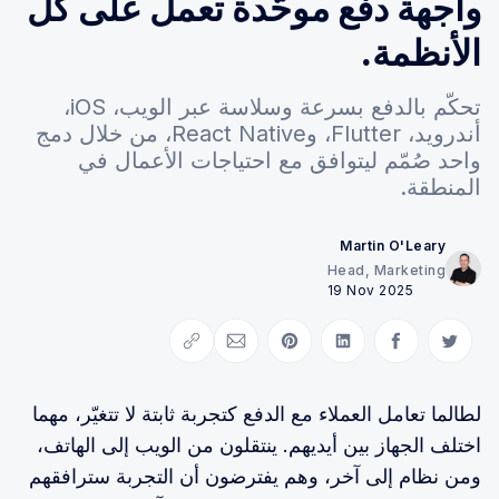
واجهة دفع موحَّدة تعمل على كل
الأنظمة.
تحكّم بالدفع بسرعة وسلاسة عبر الويب، iOS،
أندرويد، Flutter، وReact Native، من خلال دمج
واحد صُمّم ليتوافق مع احتياجات الأعمال في
المنطقة.
Martin O'Leary
Head, Marketing
19 Nov 2025
Copy link
Share via Email
Share on Pinterest
Share on LinkedIn
Share on Facebook
Share on Twitter
لطالما تعامل العملاء مع الدفع كتجربة ثابتة لا تتغيّر، مهما
اختلف الجهاز بين أيديهم. ينتقلون من الويب إلى الهاتف،
ومن نظام إلى آخر، وهم يفترضون أن التجربة سترافقهم