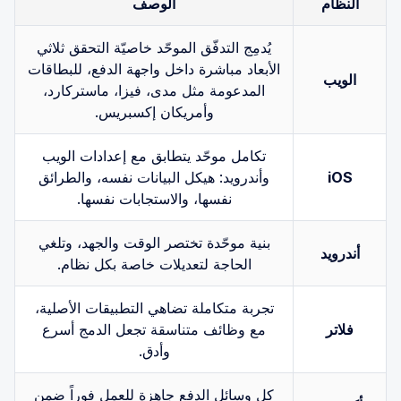
النظام
الوصف
يُدمِج التدفّق الموحّد خاصيّة التحقق ثلاثي
الأبعاد مباشرة داخل واجهة الدفع، للبطاقات
الويب
المدعومة مثل مدى، فيزا، ماستركارد،
وأمريكان إكسبريس.
تكامل موحّد يتطابق مع إعدادات الويب
iOS
وأندرويد: هيكل البيانات نفسه، والطرائق
نفسها، والاستجابات نفسها.
بنية موحّدة تختصر الوقت والجهد، وتلغي
أندرويد
الحاجة لتعديلات خاصة بكل نظام.
تجربة متكاملة تضاهي التطبيقات الأصلية،
فلاتر
مع وظائف متناسقة تجعل الدمج أسرع
وأدق.
كل وسائل الدفع جاهزة للعمل فوراً ضمن