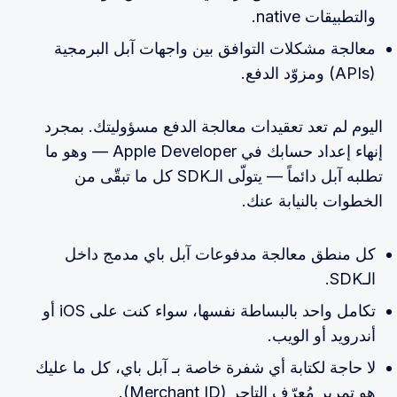
والتطبيقات native.
معالجة مشكلات التوافق بين واجهات آبل البرمجية
(APIs) ومزوّد الدفع.
اليوم لم تعد تعقيدات معالجة الدفع مسؤوليتك. بمجرد
إنهاء إعداد حسابك في Apple Developer — وهو ما
تطلبه آبل دائماً — يتولّى الـSDK كل ما تبقّى من
الخطوات بالنيابة عنك.
كل منطق معالجة مدفوعات آبل باي مدمج داخل
الـSDK.
تكامل واحد بالبساطة نفسها، سواء كنت على iOS أو
أندرويد أو الويب.
لا حاجة لكتابة أي شفرة خاصة بـ آبل باي، كل ما عليك
هو تمرير مُعرّف التاجر (Merchant ID).