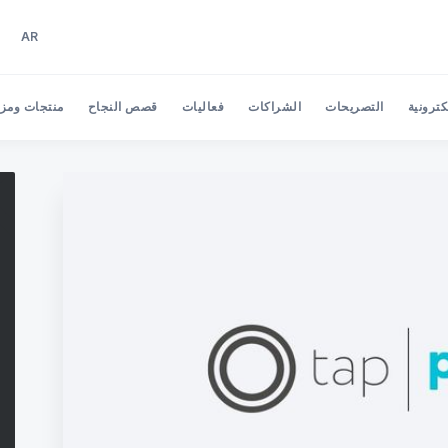
AR
EN
AR
كترونية
التصريحات
الشراكات
فعاليات
قصص النجاح
منتجات ومزاي
Search Tap Payments