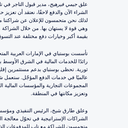
علق
جيمي فيرهيج
، مدير قبول التاجر في ت
الشراء الآن والدفع لاحقًا، نعتقد أن تعزيز
لذلك نحن متحمسون للإعلان عن شراكتنا م
وهي قوة لا يستهان بها. من خلال الشراكة مع
بقيمة أكبر وخيارات دفع مختلفة عند التسوق
رائدًا للخدمات المالية في الشرق الأوسط
ثورية. تحظى بوستباي بدعم مستثمرين إقليم
عالميًا في خدمات الدفع المؤجّل. ستعمل شر
المجموعات التجارية والمؤسسات المالية ال
وتعزيز مكانتها في المنطقة.
وعلق طارق شيخ، الرئيس التنفيذي ومؤسس ب
الشراكات الإستراتيجية في تحوّل معالجة ال
متحمسون للشراكة مع تاب للمدفوعات الذين