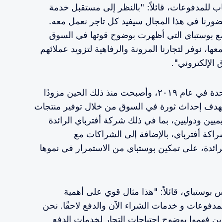
اب للمدفوعات، قائلاً: "بالنظر إلى مستقبل خدمة
 حضورنا في هذا المجال سيفيد كل تاجر نعمل معه.
ع بوستباي التي أظهرت بوضوح قوتها في السوق
ها، نوفر لتجارنا المرونة والرفاهية لتزويد عملائهم
 الإلكتروني".
تأسست بوستباي في الإمارات العربية المتحدة في عام ٢٠١٩، وأصبحت منذ ذلك الحين مزودًا
 بهدف إحداث ثورة في السوق من خلال توفير منتجات
يين ودوليين، بما في ذلك شركة أفترباي الرائدة
اكة أفترباي، بالإضافة إلى الشراكات مع
رائدة، على تمكين بوستباي من الاستمرار في نموها
وستباي، قائلاً: "هذا مثال قوي على أهمية
مدفوعات و خدمات الشراء الآن والدفع لاحقًا. نحن
 فهموا بوضوح احتياجات التجار لخدمات الدفع